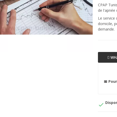
CPAP Tunisi
de l'apnée
Le service
domicile, p
demande.
WHA
📅 Pour
Dispon
