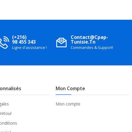
(+216)
Contact@cpap-
98 455 343
Tunisie.tn
Ligne d'assistance !
Commandes & Support!
sonnalisés
Mon Compte
gales
Mon compte
 retour
onditions