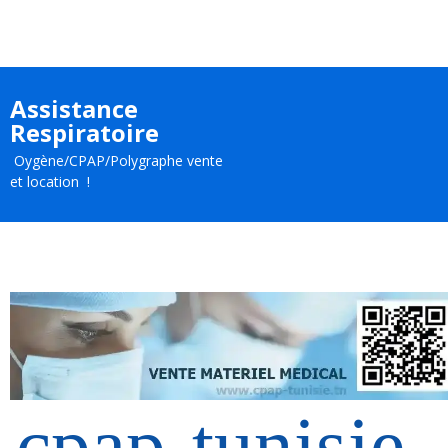
Assistance
Respiratoire
Oygène/CPAP/Polygraphe vente
et location !