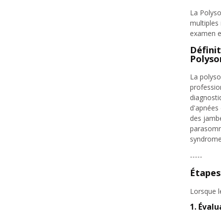
La Polyso
multiples
examen es
Défini
Polyso
La polyso
professio
diagnosti
d'apnées 
des jambe
parasomni
syndrome 
-----
Étapes
Lorsque l
1. Évalu