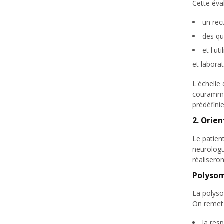
Cette éva
un rec
des qu
et l'ut
et labora
L'échelle
courammen
prédéfinie
2. Orie
Le patien
neurologu
réalisero
Polyso
La polys
On remet a
la resp