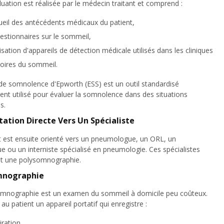
luation est réalisée par le médecin traitant et comprend :
ueil des antécédents médicaux du patient,
estionnaires sur le sommeil,
ilisation d'appareils de détection médicale utilisés dans les cliniques
toires du sommeil.
 de somnolence d'Epworth (ESS) est un outil standardisé
t utilisé pour évaluer la somnolence dans des situations
s.
ntation Directe Vers Un Spécialiste
t est ensuite orienté vers un pneumologue, un ORL, un
e ou un interniste spécialisé en pneumologie. Ces spécialistes
nt une polysomnographie.
mnographie
omnographie est un examen du sommeil à domicile peu coûteux.
u patient un appareil portatif qui enregistre :
iration,