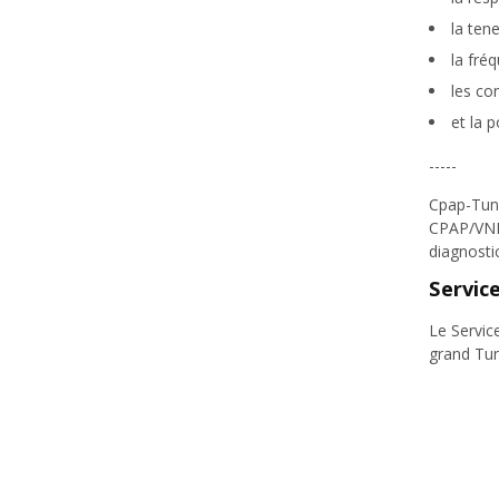
la ten
la fré
les co
et la p
-----
Cpap-Tuni
CPAP/VNI/
diagnosti
Servic
Le Servic
grand Tun