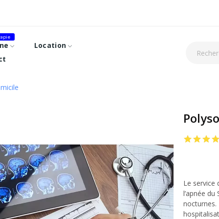
apie
ne
Location
ct
micile
Polys
Le service 
l’apnée du 
nocturnes. 
hospitalisat