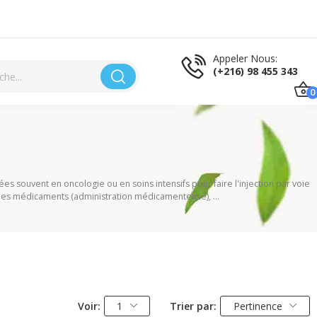
Appeler Nous:
(+216) 98 455 343
0
s souvent en oncologie ou en soins intensifs pour faire l'injection par voie
e des médicaments (administration médicamenteuse), ...
Voir:
1
Trier par:
Pertinence