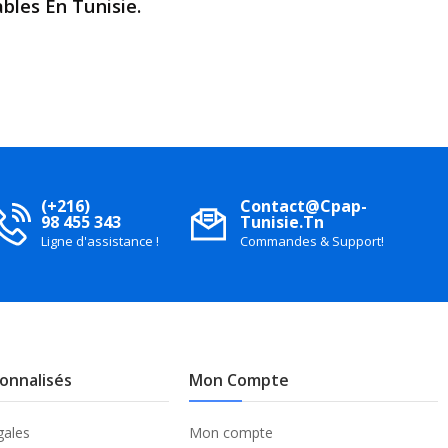
bles En Tunisie.
(+216)
Contact@cpap-
98 455 343
Tunisie.tn
Ligne d'assistance !
Commandes & Support!
sonnalisés
Mon Compte
gales
Mon compte