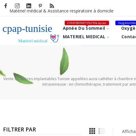
Matériel médical &
Assistance respiratoire à domicile
CPAP/BIPAP/VNI/Masques
Oxygénothér
Apnée Du Sommeil
Oxygè
MATERIEL MEDICAL
Conta
Vente Chambres implantables Tunisie appelées aussi cathéter à chambre impla
intraveineuse : en chimiothérapie, traitement par ant
FILTRER PAR
Afficha