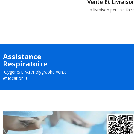
Vente Et Livrais
La livraison peut se fair
Assistance
Respiratoire
Oygène/CPAP/Polygraphe vente
et location !