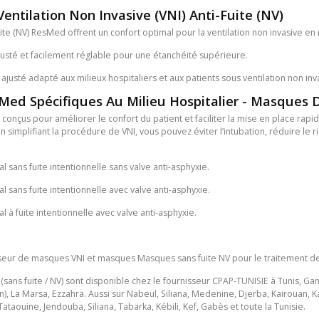
ntilation Non Invasive (VNI) Anti-Fuite (NV)
te (NV) ResMed offrent un confort optimal pour la ventilation non invasive en m
ajusté et facilement réglable pour une étanchéité supérieure.
ajusté adapté aux milieux hospitaliers et aux patients sous ventilation non in
ed Spécifiques Au Milieu Hospitalier - Masques D
nçus pour améliorer le confort du patient et faciliter la mise en place rapide 
n simplifiant la procédure de VNI, vous pouvez éviter l’intubation, réduire le ri
l sans fuite intentionnelle sans valve anti-asphyxie.
l sans fuite intentionnelle avec valve anti-asphyxie.
l à fuite intentionnelle avec valve anti-asphyxie.
sseur de masques VNI et masques Masques sans fuite NV pour le traitement de
ans fuite / NV) sont disponible chez le fournisseur CPAP-TUNISIE à Tunis, Ga
 La Marsa, Ezzahra. Aussi sur Nabeul, Siliana, Medenine, Djerba, Kairouan, Ka
Tataouine, Jendouba, Siliana, Tabarka, Kébili, Kef, Gabès et toute la Tunisie.