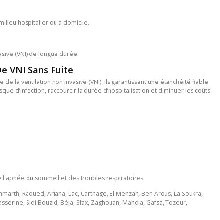
ilieu hospitalier ou à domicile.
vasive (VNI) de longue durée.
e VNI Sans Fuite
de la ventilation non invasive (VNI). Ils garantissent une étanchéité fiable
sque d’infection, raccourcir la durée d’hospitalisation et diminuer les coûts
 l'apnée du sommeil et des troubles respiratoires.
mmarth, Raoued, Ariana, Lac, Carthage, El Menzah, Ben Arous, La Soukra,
sserine, Sidi Bouzid, Béja, Sfax, Zaghouan, Mahdia, Gafsa, Tozeur,