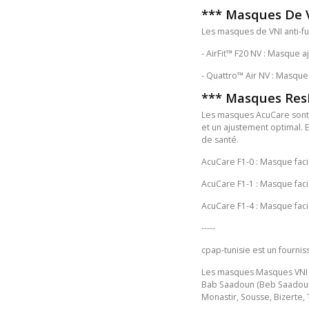
*** Masques De Ve
Les masques de VNI anti-fui
- AirFit™ F20 NV : Masque 
- Quattro™ Air NV : Masque 
*** Masques ResM
Les masques AcuCare sont co
et un ajustement optimal. E
de santé.
AcuCare F1-0 : Masque facia
AcuCare F1-1 : Masque facia
AcuCare F1-4 : Masque facia
-----
cpap-tunisie est un fourni
Les masques Masques VNI (s
Bab Saadoun (Beb Saadoun),
Monastir, Sousse, Bizerte, 