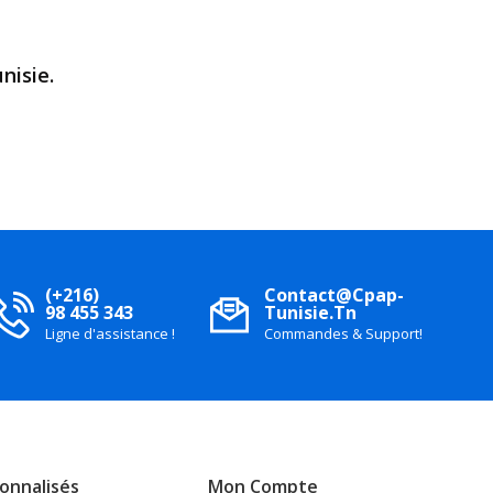
nisie.
(+216)
Contact@cpap-
98 455 343
Tunisie.tn
Ligne d'assistance !
Commandes & Support!
sonnalisés
Mon Compte