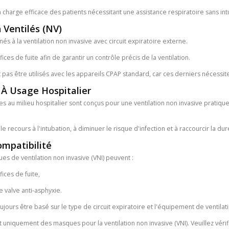
 charge efficace des patients nécessitant une assistance respiratoire sans int
Ventilés (NV)
s à la ventilation non invasive avec circuit expiratoire externe.
ices de fuite afin de garantir un contrôle précis de la ventilation.
pas être utilisés avec les appareils CPAP standard, car ces derniers nécessite
À Usage Hospitalier
 au milieu hospitalier sont conçus pour une ventilation non invasive pratique e
le recours à l'intubation, à diminuer le risque d'infection et à raccourcir la dur
ompatibilité
es de ventilation non invasive (VNI) peuvent :
fices de fuite,
e valve anti-asphyxie.
jours être basé sur le type de circuit expiratoire et l'équipement de ventilatio
 uniquement des masques pour la ventilation non invasive (VNI). Veuillez vérif