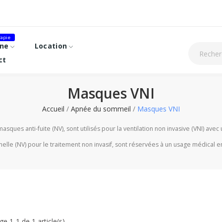
apie
ne
Location
ct
Masques VNI
Accueil
Apnée du sommeil
Masques VNI
ques anti-fuite (NV), sont utilisés pour la ventilation non invasive (VNI) avec
elle (NV) pour le traitement non invasif, sont réservées à un usage médical en
ge 1-1 de 1 article(s)