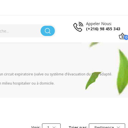
Appeler Nous:
(+216) 98 455 343
0
 un circuit expiratoire (valve ou système d’évacuation du CO₂) adapté.
 milieu hospitalier ou à domicile.
Voir:
1
Trier par:
Pertinence