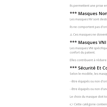
Ils permettent une prise en
*** Masques Non 
Les masques NV sont destiné
Ils ne comportent pas d'orif
⚠️ Ces masques ne doivent 
*** Masques VNI 
Les masques VNI spécifiques
confort du patient.
Elles contribuent à réduire 
*** Sécurité Et C
Selon le modèle, les masqu
- être équipés ou non d'ori
- être équipés ou non d'un
Le choix du masque doit tou
👉 Cette catégorie contient