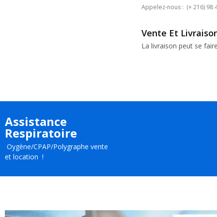
Appelez-nous : (+ 216) 98 
Vente Et Livrais
La livraison peut se fair
Assistance
Respiratoire
Oygène/CPAP/Polygraphe vente
et location !