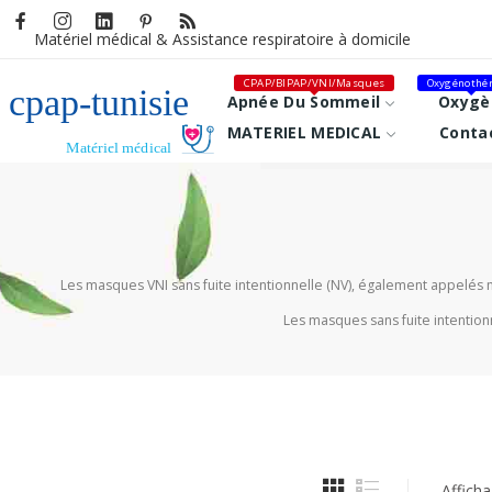
Matériel médical &
Assistance respiratoire à domicile
CPAP/BIPAP/VNI/Masques
Oxygénothér
Apnée Du Sommeil
Oxygè
MATERIEL MEDICAL
Conta
Les masques VNI sans fuite intentionnelle (NV), également appelés mas
Les masques sans fuite intentionn
Afficha