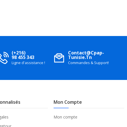
(+216)
Contact@cpap-
98 455 343
Tunisie.tn
Ligne d'assistance !
Commandes & Support!
sonnalisés
Mon Compte
gales
Mon compte
 retour