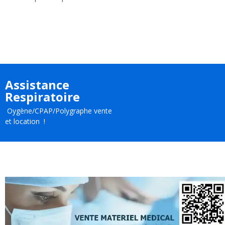
Assistance
Respiratoire
Oygène/CPAP/Polygraphe vente
et location !