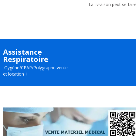
La livraison peut se fair
Assistance
Respiratoire
Oygène/CPAP/Polygraphe vente
et location !