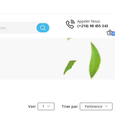
Appeler Nous:
(+216) 98 455 343
0
Voir:
1
Trier par:
Pertinence