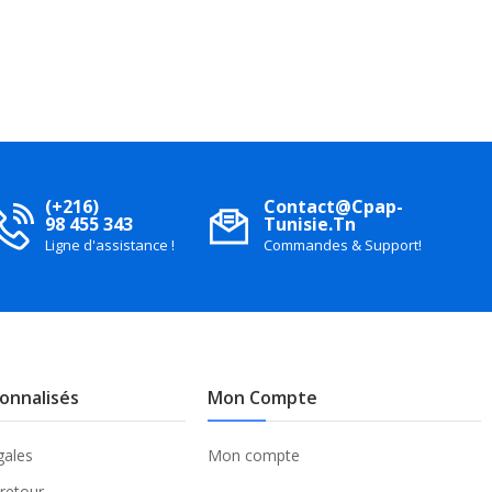
(+216)
Contact@cpap-
98 455 343
Tunisie.tn
Ligne d'assistance !
Commandes & Support!
sonnalisés
Mon Compte
gales
Mon compte
 retour