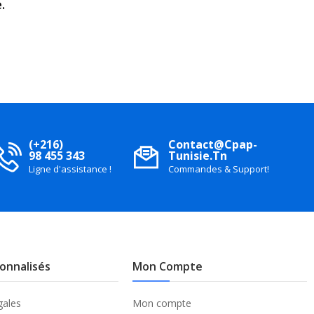
.
(+216)
Contact@cpap-
98 455 343
Tunisie.tn
Ligne d'assistance !
Commandes & Support!
sonnalisés
Mon Compte
gales
Mon compte