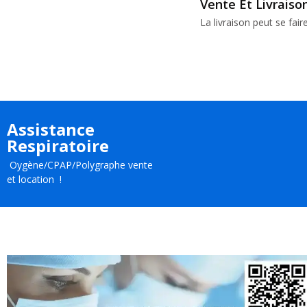
Vente Et Livraiso
La livraison peut se fair
Assistance
Respiratoire
Oygène/CPAP/Polygraphe vente
et location !