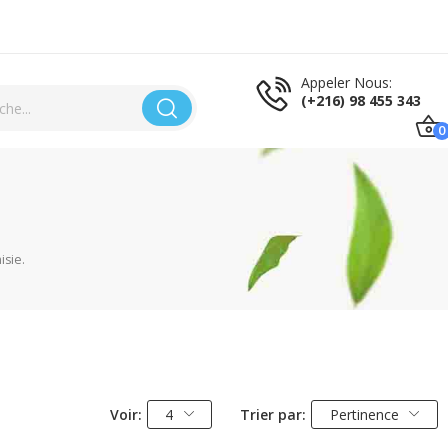
Appeler Nous:
(+216) 98 455 343
0
isie.
Voir:
4
Trier par:
Pertinence