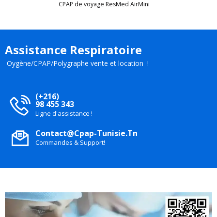
CPAP de voyage ResMed AirMini
Assistance Respiratoire
Oygène/CPAP/Polygraphe vente et location !
(+216)
98 455 343
Ligne d'assistance !
Contact@cpap-Tunisie.tn
Commandes & Support!