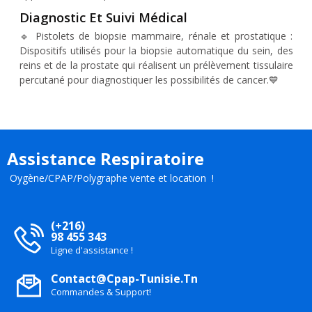
Diagnostic Et Suivi Médical
🔹 Pistolets de biopsie mammaire, rénale et prostatique :
Dispositifs utilisés pour la biopsie automatique du sein, des
reins et de la prostate qui réalisent un prélèvement tissulaire
percutané pour diagnostiquer les possibilités de cancer.💙
Assistance Respiratoire
Oygène/CPAP/Polygraphe vente et location !
(+216)
98 455 343
Ligne d'assistance !
Contact@cpap-Tunisie.tn
Commandes & Support!